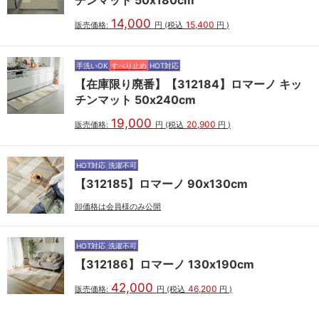
14,000
15,400
販売価格:
円
(税込
円
)
手洗いOK
すべり止め
HOT対応
【在庫限り廃番】【312184】ロマーノ キッ
チンマット 50x240cm
19,000
20,900
販売価格:
円
(税込
円
)
HOT対応
洗濯不可
【312185】ロマーノ 90x130cm
卸価格は会員様のみ公開
HOT対応
洗濯不可
【312186】ロマーノ 130x190cm
42,000
46,200
販売価格:
円
(税込
円
)