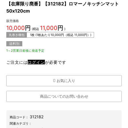
【在庫限り廃番】【312182】ロマーノキッチンマット
50x120cm
販売価格
10,000
円
11,000
円
(税込
)
丸巻き梱包
1枚 (1枚あたり
10,000
円（税込
11,000
円）)
送料別
1～2営業日前後に発送予定
ご注文には
ログイン
が必要です
お気に入り
商品についてのお問い合わせ
312182
商品コード：
関連カテゴリ：