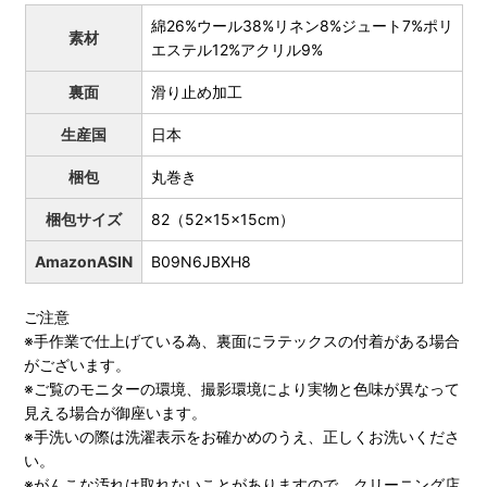
綿26%ウール38%リネン8%ジュート7%ポリ
素材
エステル12%アクリル9%
裏面
滑り止め加工
生産国
日本
梱包
丸巻き
梱包サイズ
82（52x15x15cm）
AmazonASIN
B09N6JBXH8
ご注意
※手作業で仕上げている為、裏面にラテックスの付着がある場合
がございます。
※ご覧のモニターの環境、撮影環境により実物と色味が異なって
見える場合が御座います。
※手洗いの際は洗濯表示をお確かめのうえ、正しくお洗いくださ
い。
※がんこな汚れは取れないことがありますので、クリーニング店