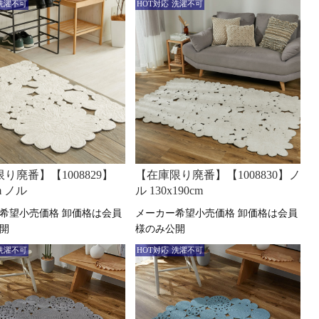
洗濯不可
HOT対応
洗濯不可
り廃番】【1008829】
【在庫限り廃番】【1008830】ノ
cm ノル
ル 130x190cm
卸価格は会員
卸価格は会員
開
様のみ公開
洗濯不可
HOT対応
洗濯不可