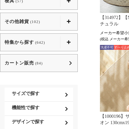
寝具
(57)
【314972】【
その他雑貨
(102)
チュラル
(税込
特集から探す
(642)
洗濯不可
すべり止
カートン販売
(84)
サイズで探す
機能性で探す
【1000196
デザインで探す
オン 130cmx