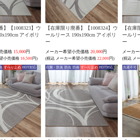
】【1008323】ウ
【在庫限り廃番】【1008324】ウ
【在庫限
0x190cm アイボリ
ールリース 190x190cm アイボリ
ールリー
ー
ー
15,000
円
20,000
円
16,500
円)
(税込
22,000
円)
(税込
炎
すべり止め
HOT対応
抗菌・防臭
防虫
防炎
すべり止め
HOT対応
洗濯不可