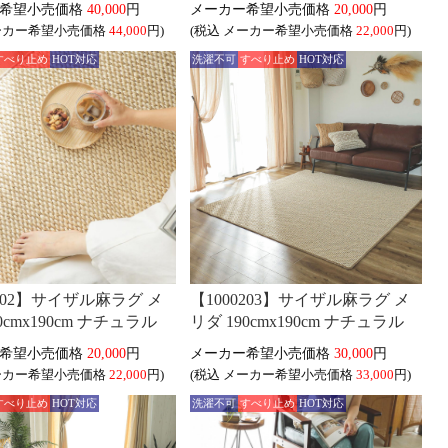
40,000
円
20,000
円
44,000
円)
(税込
22,000
円)
すべり止め
HOT対応
洗濯不可
すべり止め
HOT対応
0202】サイザル麻ラグ メ
【1000203】サイザル麻ラグ メ
0cmx190cm ナチュラル
リダ 190cmx190cm ナチュラル
20,000
円
30,000
円
22,000
円)
(税込
33,000
円)
すべり止め
HOT対応
洗濯不可
すべり止め
HOT対応