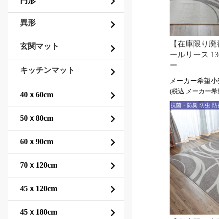
異形
【在庫限り廃番
玄関マット
ールリース 13
ー
キッチンマット
(税込
抗菌・防臭
防虫
防