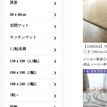
異形
玄関マット
キッチンマット
【1000204
1.5帖未満
リダ 190cmx
(税込
抗菌・防臭
防虫
防
3帖～