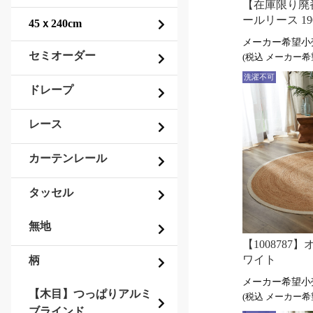
【在庫限り廃番
ールリース 190
セミオーダー
(税込
洗濯不可
ドレープ
レース
カーテンレール
タッセル
無地
【1008787】
ワイト
柄
【木目】つっぱりアルミ
(税込
ブラインド