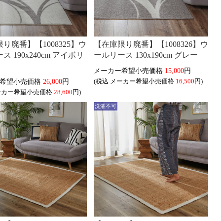
り廃番】【1008325】ウ
【在庫限り廃番】【1008326】ウ
ス 190x240cm アイボリ
ールリース 130x190cm グレー
15,000
円
26,000
円
(税込
16,500
円)
28,600
円)
洗濯不可