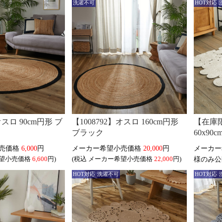
洗濯不可
HOT対応
オスロ 90cm円形 ブ
【1008792】オスロ 160cm円形
【在庫限
ブラック
60x90
6,000
円
20,000
円
6,600
円)
(税込
22,000
円)
様のみ公
HOT対応
洗濯不可
HOT対応