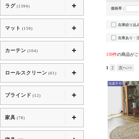
ラグ
(1394)
価格帯：
在庫絞り込
マット
(159)
在庫あり・
カーテン
(104)
139件
の商品がご
1
2
次へ>>
ロールスクリーン
(61)
洗濯不可
ブラインド
(12)
家具
(78)