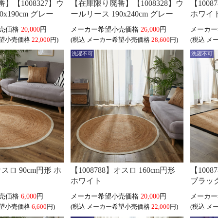
】【1008327】ウ
【在庫限り廃番】【1008328】ウ
【1008
x190cm グレー
ールリース 190x240cm グレー
ホワイ
20,000
円
26,000
円
22,000
円)
(税込
28,600
円)
(税込
洗濯不可
洗濯不可
オスロ 90cm円形 ホ
【1008788】オスロ 160cm円形
【1008
ホワイト
ブラッ
6,000
円
20,000
円
6,600
円)
(税込
22,000
円)
(税込