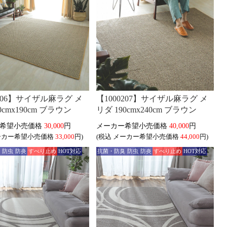
0206】サイザル麻ラグ メ
【1000207】サイザル麻ラグ メ
0cmx190cm ブラウン
リダ 190cmx240cm ブラウン
30,000
円
40,000
円
33,000
円)
(税込
44,000
円)
臭
防虫
防炎
すべり止め
HOT対応
抗菌・防臭
防虫
防炎
すべり止め
HOT対応