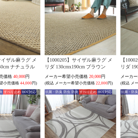
】サイザル麻ラグ メ
【1000205】サイザル麻ラグ メ
【100
240cm ナチュラル
リダ 130cmx190cm ブラウン
リダ 19
40,000
円
20,000
円
44,000
円)
(税込
22,000
円)
(税込
炎
すべり止め
HOT対応
抗菌・防臭
防虫
防炎
すべり止め
HOT対応
抗菌・防