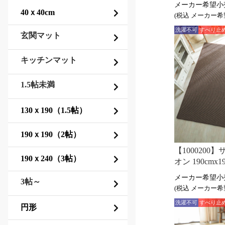
(税込
洗濯不可
すべり止
玄関マット
キッチンマット
1.5帖未満
【1000200
オン 190cmx
3帖～
(税込
洗濯不可
すべり止