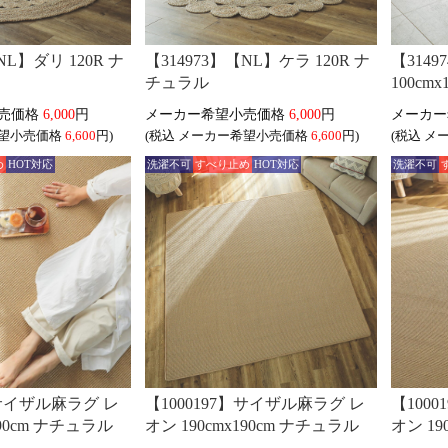
NL】ダリ 120R ナ
【314973】【NL】ケラ 120R ナ
【314
チュラル
100cm
6,000
円
6,000
円
6,600
円)
(税込
6,600
円)
(税込
め
HOT対応
洗濯不可
すべり止め
HOT対応
洗濯不可
】サイザル麻ラグ レ
【1000197】サイザル麻ラグ レ
【100
190cm ナチュラル
オン 190cmx190cm ナチュラル
オン 19