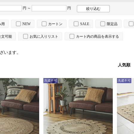
円 ～
円
み用
NEW
カートン
SALE
限定品
注文可能
お気に入りリスト
カート内の商品を表示する
ざいます。
人気順
洗濯不可
洗濯不可