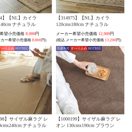
974】【NL】カイラ
【314975】【NL】カイラ
x140cm ナチュラル
120cmx180cm ナチュラル
8,000
円
12,000
円
8,800
円)
(税込
13,200
円)
すべり止め
HOT対応
洗濯不可
すべり止め
HOT対応
0198】サイザル麻ラグ レ
【1000199】サイザル麻ラグ レ
0cmx240cm ナチュラル
オン 130cmx190cm ブラウン