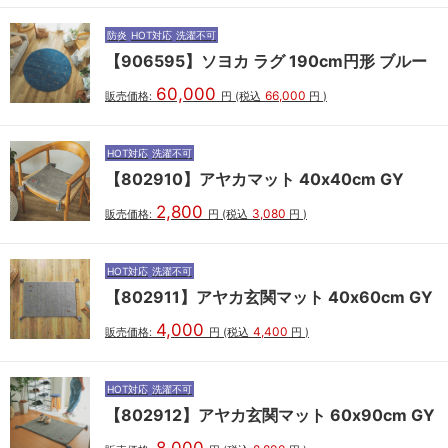
防炎
HOT対応
洗濯不可
【906595】ソヨカ ラグ 190cm円形 ブルー
60,000
66,000
販売価格:
円
(税込
円
)
HOT対応
洗濯不可
【802910】アヤカマット 40x40cm GY
2,800
3,080
販売価格:
円
(税込
円
)
HOT対応
洗濯不可
【802911】アヤカ玄関マット 40x60cm GY
4,000
4,400
販売価格:
円
(税込
円
)
HOT対応
洗濯不可
【802912】アヤカ玄関マット 60x90cm GY
8,000