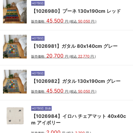
HOT対応
【1026980】プーネ 130x190cm レッド
45,500
50,050
販売価格:
円
(税込
円
)
HOT対応
【1026981】ガタル 80x140cm グレー
20,700
22,770
販売価格:
円
(税込
円
)
HOT対応
【1026982】ガタル 130x190cm グレー
45,500
50,050
販売価格:
円
(税込
円
)
HOT対応
防炎
【1026984】イロハ チェアマット 40x40c
m アイボリー
2,000
2,200
販売価格:
円
(税込
円
)