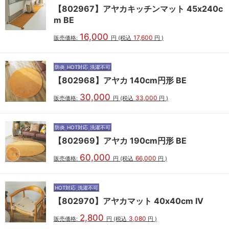
【802967】アヤカキッチンマット 45x240c
m BE
16,000
17,600
販売価格:
円
(税込
円
)
防炎
HOT対応
洗濯不可
【802968】アヤカ 140cm円形 BE
30,000
33,000
販売価格:
円
(税込
円
)
防炎
HOT対応
洗濯不可
【802969】アヤカ 190cm円形 BE
60,000
66,000
販売価格:
円
(税込
円
)
HOT対応
洗濯不可
【802970】アヤカマット 40x40cm IV
2,800
3,080
販売価格:
円
(税込
円
)