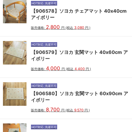
HOT対応
洗濯不可
【906578】ソヨカ チェアマット 40x40cm
アイボリー
2,800
3,080
販売価格:
円
(税込
円
)
HOT対応
洗濯不可
【906579】ソヨカ 玄関マット 40x60cm ア
イボリー
4,000
4,400
販売価格:
円
(税込
円
)
HOT対応
洗濯不可
【906580】ソヨカ 玄関マット 60x90cm ア
イボリー
8,700
9,570
販売価格:
円
(税込
円
)
HOT対応
洗濯不可