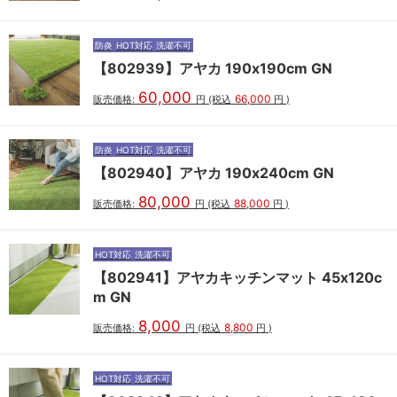
防炎
HOT対応
洗濯不可
【802939】アヤカ 190x190cm GN
60,000
66,000
販売価格:
円
(税込
円
)
防炎
HOT対応
洗濯不可
【802940】アヤカ 190x240cm GN
80,000
88,000
販売価格:
円
(税込
円
)
HOT対応
洗濯不可
【802941】アヤカキッチンマット 45x120c
m GN
8,000
8,800
販売価格:
円
(税込
円
)
HOT対応
洗濯不可