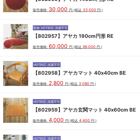
30,000
33,000
販売価格:
円
(税込
円
)
防炎
HOT対応
洗濯不可
【802957】アヤカ 190cm円形 RE
60,000
66,000
販売価格:
円
(税込
円
)
HOT対応
洗濯不可
【802958】アヤカマット 40x40cm BE
2,800
3,080
販売価格:
円
(税込
円
)
HOT対応
洗濯不可
【802959】アヤカ玄関マット 40x60cm BE
4,000
4,400
販売価格:
円
(税込
円
)
HOT対応
洗濯不可