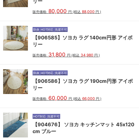
リー
80,000
88,000
販売価格:
円
(税込
円
)
防炎
HOT対応
洗濯不可
【906585】ソヨカ ラグ 140cm円形 アイボ
リー
31,800
34,980
販売価格:
円
(税込
円
)
防炎
HOT対応
洗濯不可
【906586】ソヨカ ラグ 190cm円形 アイボ
リー
60,000
66,000
販売価格:
円
(税込
円
)
HOT対応
洗濯不可
【904676】 ソヨカ キッチンマット 45x120
cm ブルー