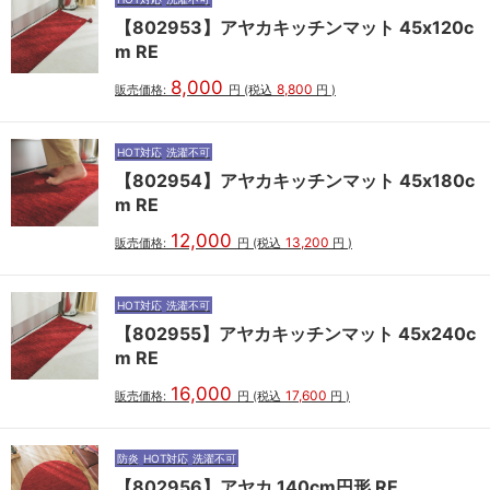
【802953】アヤカキッチンマット 45x120c
m RE
8,000
8,800
販売価格:
円
(税込
円
)
HOT対応
洗濯不可
【802954】アヤカキッチンマット 45x180c
m RE
12,000
13,200
販売価格:
円
(税込
円
)
HOT対応
洗濯不可
【802955】アヤカキッチンマット 45x240c
m RE
16,000
17,600
販売価格:
円
(税込
円
)
防炎
HOT対応
洗濯不可
【802956】アヤカ 140cm円形 RE