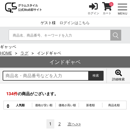
0
ログイン
カート
MENU
ゲスト様
ログインはこちら
ギャッベ
HOME
ラグ
インドギャベ
インドギャベ
詳細検索
134
件
の商品がございます。
人気順
価格が安い順
価格が高い順
新着順
商品名順
1
2
次へ>>