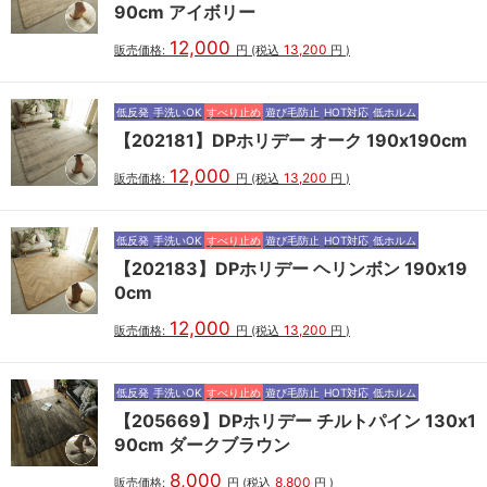
90cm アイボリー
12,000
13,200
販売価格:
円
(税込
円
)
低反発
手洗いOK
すべり止め
遊び毛防止
HOT対応
低ホルム
【202181】DPホリデー オーク 190x190cm
12,000
13,200
販売価格:
円
(税込
円
)
低反発
手洗いOK
すべり止め
遊び毛防止
HOT対応
低ホルム
【202183】DPホリデー ヘリンボン 190x19
0cm
12,000
13,200
販売価格:
円
(税込
円
)
低反発
手洗いOK
すべり止め
遊び毛防止
HOT対応
低ホルム
【205669】DPホリデー チルトパイン 130x1
90cm ダークブラウン
8,000
8,800
販売価格:
円
(税込
円
)