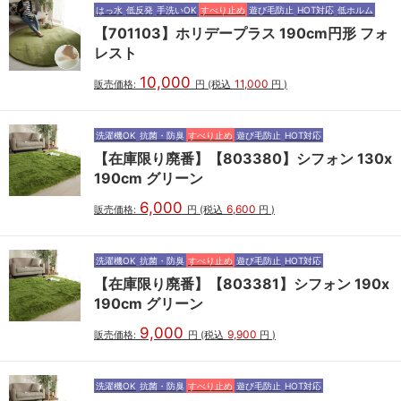
はっ水
低反発
手洗いOK
すべり止め
遊び毛防止
HOT対応
低ホルム
【701103】ホリデープラス 190cm円形 フォ
レスト
10,000
11,000
販売価格:
円
(税込
円
)
洗濯機OK
抗菌・防臭
すべり止め
遊び毛防止
HOT対応
【在庫限り廃番】【803380】シフォン 130x
190cm グリーン
6,000
6,600
販売価格:
円
(税込
円
)
洗濯機OK
抗菌・防臭
すべり止め
遊び毛防止
HOT対応
【在庫限り廃番】【803381】シフォン 190x
190cm グリーン
9,000
9,900
販売価格:
円
(税込
円
)
洗濯機OK
抗菌・防臭
すべり止め
遊び毛防止
HOT対応