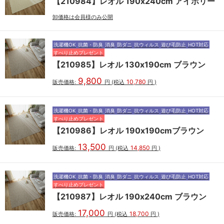
【210984】レオル 190x240cm アイボリー
卸価格は会員様のみ公開
洗濯機OK
抗菌・防臭
消臭
防ダニ
抗ウィルス
遊び毛防止
HOT対応
すべり止めプレゼント
【210985】レオル 130x190cm ブラウン
9,800
10,780
販売価格:
円
(税込
円
)
洗濯機OK
抗菌・防臭
消臭
防ダニ
抗ウィルス
遊び毛防止
HOT対応
すべり止めプレゼント
【210986】レオル 190x190cmブラウン
13,500
14,850
販売価格:
円
(税込
円
)
洗濯機OK
抗菌・防臭
消臭
防ダニ
抗ウィルス
遊び毛防止
HOT対応
すべり止めプレゼント
【210987】レオル 190x240cm ブラウン
17,000
18,700
販売価格:
円
(税込
円
)