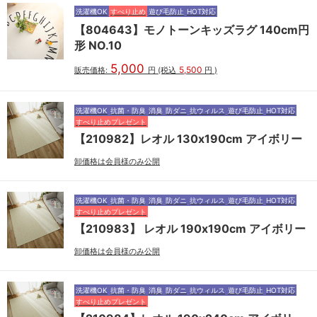
洗濯機OK
すべり止め
遊び毛防止
HOT対応
【804643】モノトーンキッズラグ 140cm円
形 NO.10
5,000
5,500
販売価格:
円
(税込
円
)
洗濯機OK
抗菌・防臭
消臭
防ダニ
抗ウィルス
遊び毛防止
HOT対応
すべり止めプレゼント
【210982】レオル 130x190cm アイボリー
卸価格は会員様のみ公開
洗濯機OK
抗菌・防臭
消臭
防ダニ
抗ウィルス
遊び毛防止
HOT対応
すべり止めプレゼント
【210983】 レオル 190x190cm アイボリー
卸価格は会員様のみ公開
洗濯機OK
抗菌・防臭
消臭
防ダニ
抗ウィルス
遊び毛防止
HOT対応
すべり止めプレゼント