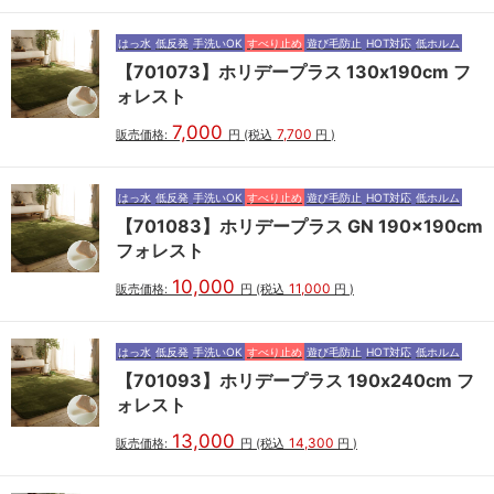
はっ水
低反発
手洗いOK
すべり止め
遊び毛防止
HOT対応
低ホルム
【701073】ホリデープラス 130x190cm フ
ォレスト
7,000
7,700
販売価格:
円
(税込
円
)
はっ水
低反発
手洗いOK
すべり止め
遊び毛防止
HOT対応
低ホルム
【701083】ホリデープラス GN 190x190cm
フォレスト
10,000
11,000
販売価格:
円
(税込
円
)
はっ水
低反発
手洗いOK
すべり止め
遊び毛防止
HOT対応
低ホルム
【701093】ホリデープラス 190x240cm フ
ォレスト
13,000
14,300
販売価格:
円
(税込
円
)