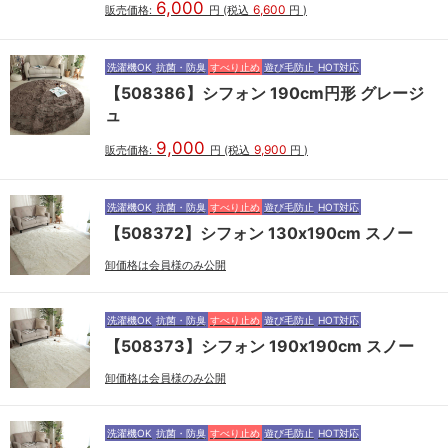
6,000
6,600
販売価格:
円
(税込
円
)
洗濯機OK
抗菌・防臭
すべり止め
遊び毛防止
HOT対応
【508386】シフォン 190cm円形 グレージ
ュ
9,000
9,900
販売価格:
円
(税込
円
)
洗濯機OK
抗菌・防臭
すべり止め
遊び毛防止
HOT対応
【508372】シフォン 130x190cm スノー
卸価格は会員様のみ公開
洗濯機OK
抗菌・防臭
すべり止め
遊び毛防止
HOT対応
【508373】シフォン 190x190cm スノー
卸価格は会員様のみ公開
洗濯機OK
抗菌・防臭
すべり止め
遊び毛防止
HOT対応