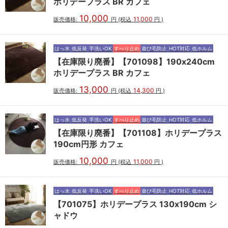
ホリデープラス BR カフェ
10,000
11,000
販売価格:
円
(税込
円
)
はっ水
低反発
手洗いOK
すべり止め
遊び毛防止
HOT対応
低ホルム
【在庫限り廃番】【701098】190x240cm
ホリデープラス BR カフェ
13,000
14,300
販売価格:
円
(税込
円
)
はっ水
低反発
手洗いOK
すべり止め
遊び毛防止
HOT対応
低ホルム
【在庫限り廃番】【701108】ホリデープラス
190cm円形 カフェ
10,000
11,000
販売価格:
円
(税込
円
)
はっ水
低反発
手洗いOK
すべり止め
遊び毛防止
HOT対応
低ホルム
【701075】ホリデープラス 130x190cm シ
ャドウ