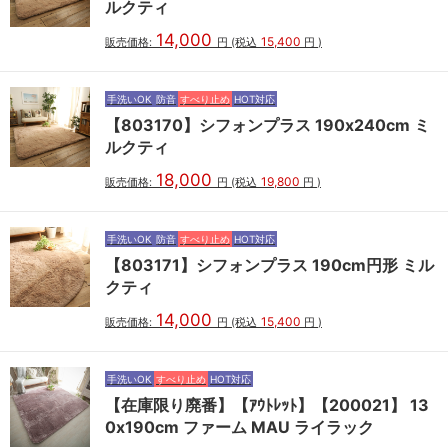
ルクティ
14,000
15,400
販売価格:
円
(税込
円
)
手洗いOK
防音
すべり止め
HOT対応
【803170】シフォンプラス 190x240cm ミ
ルクティ
18,000
19,800
販売価格:
円
(税込
円
)
手洗いOK
防音
すべり止め
HOT対応
【803171】シフォンプラス 190cm円形 ミル
クティ
14,000
15,400
販売価格:
円
(税込
円
)
手洗いOK
すべり止め
HOT対応
【在庫限り廃番】【ｱｳﾄﾚｯﾄ】【200021】 13
0x190cm ファーム MAU ライラック