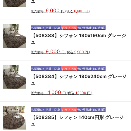
ュ
6,000
6,600
販売価格:
円
(税込
円
)
洗濯機OK
抗菌・防臭
すべり止め
遊び毛防止
HOT対応
【508383】シフォン 190x190cm グレージ
ュ
9,000
9,900
販売価格:
円
(税込
円
)
洗濯機OK
抗菌・防臭
すべり止め
遊び毛防止
HOT対応
【508384】シフォン 190x240cm グレージ
ュ
11,000
12,100
販売価格:
円
(税込
円
)
洗濯機OK
抗菌・防臭
すべり止め
遊び毛防止
HOT対応
【508385】シフォン 140cm円形 グレージ
ュ