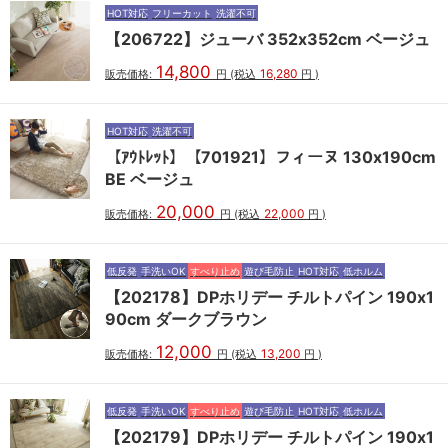
HOT対応
フリーカット
洗濯不可
【206722】ジューバ 352x352cm ベージュ
14,800
16,280
販売価格:
円
(税込
円
)
HOT対応
洗濯不可
【ｱｳﾄﾚｯﾄ】【701921】フィーヌ 130x190cm
BE ベージュ
20,000
22,000
販売価格:
円
(税込
円
)
低反発
手洗いOK
すべり止め
遊び毛防止
HOT対応
低ホルム
【202178】DPホリデー チルトパイン 190x1
90cm ダークブラウン
12,000
13,200
販売価格:
円
(税込
円
)
低反発
手洗いOK
すべり止め
遊び毛防止
HOT対応
低ホルム
【202179】DPホリデー チルトパイン 190x1