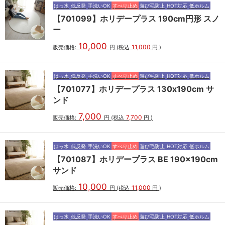
はっ水
低反発
手洗いOK
すべり止め
遊び毛防止
HOT対応
低ホルム
【701099】ホリデープラス 190cm円形 スノ
ー
10,000
11,000
販売価格:
円
(税込
円
)
はっ水
低反発
手洗いOK
すべり止め
遊び毛防止
HOT対応
低ホルム
【701077】ホリデープラス 130x190cm サ
ンド
7,000
7,700
販売価格:
円
(税込
円
)
はっ水
低反発
手洗いOK
すべり止め
遊び毛防止
HOT対応
低ホルム
【701087】ホリデープラス BE 190x190cm
サンド
10,000
11,000
販売価格:
円
(税込
円
)
はっ水
低反発
手洗いOK
すべり止め
遊び毛防止
HOT対応
低ホルム