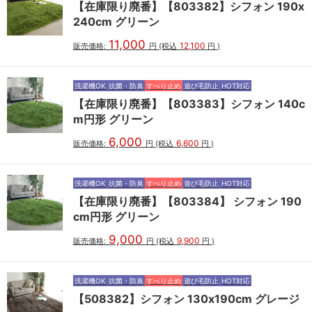
【在庫限り廃番】【803382】シフォン 190x
240cm グリーン
11,000
12,100
販売価格:
円
(税込
円
)
洗濯機OK
抗菌・防臭
すべり止め
遊び毛防止
HOT対応
【在庫限り廃番】【803383】シフォン 140c
m円形 グリーン
6,000
6,600
販売価格:
円
(税込
円
)
洗濯機OK
抗菌・防臭
すべり止め
遊び毛防止
HOT対応
【在庫限り廃番】【803384】 シフォン 190
cm円形 グリーン
9,000
9,900
販売価格:
円
(税込
円
)
洗濯機OK
抗菌・防臭
すべり止め
遊び毛防止
HOT対応
【508382】シフォン 130x190cm グレージ