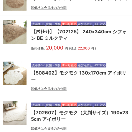
卸価格は会員様のみ公開
洗濯機OK
抗菌・防臭
すべり止め
遊び毛防止
HOT対応
【ｱｳﾄﾚｯﾄ】【702125】 240x340cm シフォ
ン BE ミルクティ
20,000
22,000
販売価格:
円
(税込
円
)
洗濯機OK
抗菌・防臭
すべり止め
遊び毛防止
HOT対応
【508402】モクモク 130x170cm アイボリ
ー
卸価格は会員様のみ公開
洗濯機OK
抗菌・防臭
すべり止め
遊び毛防止
HOT対応
【702607】モクモク（大判サイズ）190x23
5cm アイボリー
卸価格は会員様のみ公開