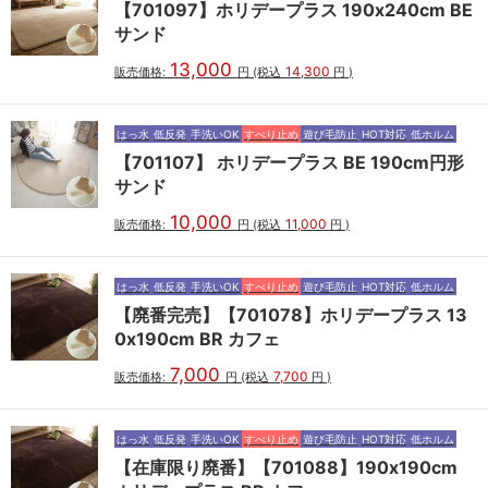
【701097】ホリデープラス 190x240cm BE
サンド
13,000
14,300
販売価格:
円
(税込
円
)
はっ水
低反発
手洗いOK
すべり止め
遊び毛防止
HOT対応
低ホルム
【701107】 ホリデープラス BE 190cm円形
サンド
10,000
11,000
販売価格:
円
(税込
円
)
はっ水
低反発
手洗いOK
すべり止め
遊び毛防止
HOT対応
低ホルム
【廃番完売】【701078】ホリデープラス 13
0x190cm BR カフェ
7,000
7,700
販売価格:
円
(税込
円
)
はっ水
低反発
手洗いOK
すべり止め
遊び毛防止
HOT対応
低ホルム
【在庫限り廃番】【701088】190x190cm