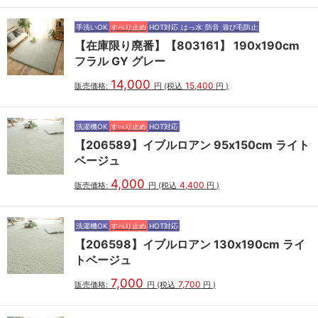
手洗いOK
すべり止め
HOT対応
はっ水
防音
遊び毛防止
【在庫限り廃番】【803161】 190x190cm
フラル GY グレー
14,000
15,400
販売価格:
円
(税込
円
)
洗濯機OK
すべり止め
HOT対応
【206589】イブルロアン 95x150cm ライト
ベージュ
4,000
4,400
販売価格:
円
(税込
円
)
洗濯機OK
すべり止め
HOT対応
【206598】イブルロアン 130x190cm ライ
トベージュ
7,000
7,700
販売価格:
円
(税込
円
)