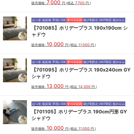
7,000
7,700
販売価格:
円
(税込
円
)
はっ水
低反発
手洗いOK
すべり止め
遊び毛防止
HOT対応
低ホルム
【701085】ホリデープラス 190x190cm シ
ャドウ
10,000
11,000
販売価格:
円
(税込
円
)
はっ水
低反発
手洗いOK
すべり止め
遊び毛防止
HOT対応
低ホルム
【701095】ホリデープラス 190x240cm GY
シャドウ
13,000
14,300
販売価格:
円
(税込
円
)
はっ水
低反発
手洗いOK
すべり止め
遊び毛防止
HOT対応
低ホルム
【701105】ホリデープラス 190cm円形 GY
シャドウ
10,000
11,000
販売価格:
円
(税込
円
)