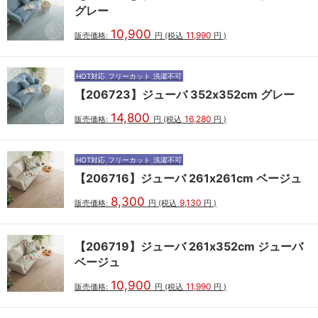
グレー
10,900
11,990
販売価格:
円
(税込
円
)
HOT対応
フリーカット
洗濯不可
【206723】ジューバ 352x352cm グレー
14,800
16,280
販売価格:
円
(税込
円
)
HOT対応
フリーカット
洗濯不可
【206716】ジューバ 261x261cm ベージュ
8,300
9,130
販売価格:
円
(税込
円
)
【206719】ジューバ 261x352cm ジューバ
ベージュ
10,900
11,990
販売価格:
円
(税込
円
)