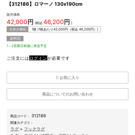
【312186】ロマーノ 130x190cm
販売価格
42,000
円
46,200
円
(税込
)
丸巻き梱包
1枚 (1枚あたり
42,000
円（税込
46,200
円）)
送料別
1～2営業日前後に発送予定
ご注文には
ログイン
が必要です
お気に入り
商品についてのお問い合わせ
312186
商品コード：
関連カテゴリ：
ラグ
>
フックラグ