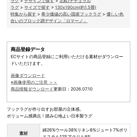
ラグ
>
デザインで探す
>
北欧/ナチュラル
ラグ
>
サイズで探す
>
130x190cm(約1.5畳)
特集から探す
>
希少価値の高い国産フックラグ
>
優しい色
合いのブロック調デザイン「ロマーノ」
商品登録データ
ECサイトの商品登録にご利用いただける素材がダウンロー
ドいただけます。
画像ダウンロード
※画像使用のご注意 ＞＞
商品情報ダウンロード
更新日：2026.07.10
フックラグが作り出すお部屋の立体感。
ボリューム感満点！踏み心地よい日本製ラグ
綿26%ウール38%リネン8%ジュート7%ポリ
素材
エステル12%アクリル9%