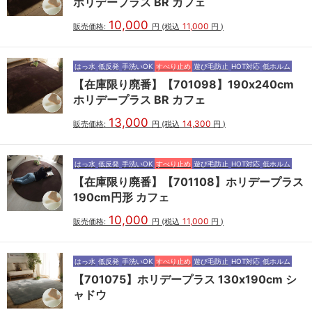
ホリデープラス BR カフェ
10,000
11,000
販売価格:
円
(税込
円
)
はっ水
低反発
手洗いOK
すべり止め
遊び毛防止
HOT対応
低ホルム
【在庫限り廃番】【701098】190x240cm
ホリデープラス BR カフェ
13,000
14,300
販売価格:
円
(税込
円
)
はっ水
低反発
手洗いOK
すべり止め
遊び毛防止
HOT対応
低ホルム
【在庫限り廃番】【701108】ホリデープラス
190cm円形 カフェ
10,000
11,000
販売価格:
円
(税込
円
)
はっ水
低反発
手洗いOK
すべり止め
遊び毛防止
HOT対応
低ホルム
【701075】ホリデープラス 130x190cm シ
ャドウ