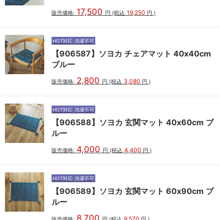
17,500
19,250
販売価格:
円
(税込
円
)
HOT対応
洗濯不可
【906587】ソヨカ チェアマット 40x40cm
ブルー
2,800
3,080
販売価格:
円
(税込
円
)
HOT対応
洗濯不可
【906588】ソヨカ 玄関マット 40x60cm ブ
ルー
4,000
4,400
販売価格:
円
(税込
円
)
HOT対応
洗濯不可
【906589】ソヨカ 玄関マット 60x90cm ブ
ルー
8,700
9,570
販売価格:
円
(税込
円
)