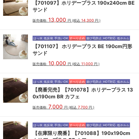
【701097】ホリデープラス 190x240cm BE
サンド
13,000
14,300
販売価格:
円
(税込
円
)
はっ水
低反発
手洗いOK
すべり止め
遊び毛防止
HOT対応
低ホルム
【701107】 ホリデープラス BE 190cm円形
サンド
10,000
11,000
販売価格:
円
(税込
円
)
はっ水
低反発
手洗いOK
すべり止め
遊び毛防止
HOT対応
低ホルム
【廃番完売】【701078】ホリデープラス 13
0x190cm BR カフェ
7,000
7,700
販売価格:
円
(税込
円
)
はっ水
低反発
手洗いOK
すべり止め
遊び毛防止
HOT対応
低ホルム
【在庫限り廃番】【701088】190x190cm