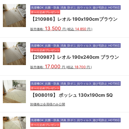
洗濯機OK
抗菌・防臭
消臭
防ダニ
抗ウィルス
遊び毛防止
HOT対応
すべり止めプレゼント
【210986】レオル 190x190cmブラウン
13,500
14,850
販売価格:
円
(税込
円
)
洗濯機OK
抗菌・防臭
消臭
防ダニ
抗ウィルス
遊び毛防止
HOT対応
すべり止めプレゼント
【210987】レオル 190x240cm ブラウン
17,000
18,700
販売価格:
円
(税込
円
)
洗濯機OK
抗菌・防臭
消臭
防ダニ
抗ウィルス
遊び毛防止
HOT対応
すべり止めプレゼント
【908019】 ポッシュ 130x190cm SQ
卸価格は会員様のみ公開
洗濯機OK
抗菌・防臭
消臭
防ダニ
抗ウィルス
遊び毛防止
HOT対応
すべり止めプレゼント