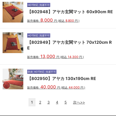
HOT対応
洗濯不可
【802948】アヤカ玄関マット 60x90cm RE
8,000
8,800
販売価格:
円
(税込
円
)
HOT対応
洗濯不可
【802949】アヤカ玄関マット 70x120cm R
E
13,000
14,300
販売価格:
円
(税込
円
)
防炎
HOT対応
洗濯不可
【802950】アヤカ 130x190cm RE
40,000
44,000
販売価格:
円
(税込
円
)
1
2
3
4
5
次へ>>