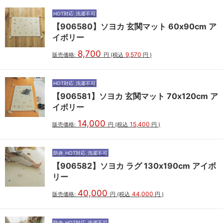
HOT対応
洗濯不可
【906580】ソヨカ 玄関マット 60x90cm ア
イボリー
8,700
9,570
販売価格:
円
(税込
円
)
HOT対応
洗濯不可
【906581】ソヨカ 玄関マット 70x120cm ア
イボリー
14,000
15,400
販売価格:
円
(税込
円
)
防炎
HOT対応
洗濯不可
【906582】ソヨカ ラグ 130x190cm アイボ
リー
40,000
44,000
販売価格:
円
(税込
円
)
防炎
HOT対応
洗濯不可