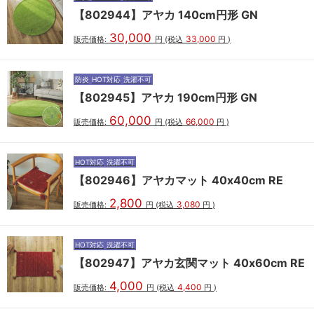
【802944】アヤカ 140cm円形 GN
30,000
33,000
販売価格:
円
(税込
円
)
防炎
HOT対応
洗濯不可
【802945】アヤカ 190cm円形 GN
60,000
66,000
販売価格:
円
(税込
円
)
HOT対応
洗濯不可
【802946】アヤカマット 40x40cm RE
2,800
3,080
販売価格:
円
(税込
円
)
HOT対応
洗濯不可
【802947】アヤカ玄関マット 40x60cm RE
4,000
4,400
販売価格:
円
(税込
円
)