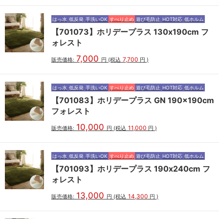
はっ水
低反発
手洗いOK
すべり止め
遊び毛防止
HOT対応
低ホルム
【701073】ホリデープラス 130x190cm フ
ォレスト
7,000
7,700
販売価格:
円
(税込
円
)
はっ水
低反発
手洗いOK
すべり止め
遊び毛防止
HOT対応
低ホルム
【701083】ホリデープラス GN 190x190cm
フォレスト
10,000
11,000
販売価格:
円
(税込
円
)
はっ水
低反発
手洗いOK
すべり止め
遊び毛防止
HOT対応
低ホルム
【701093】ホリデープラス 190x240cm フ
ォレスト
13,000
14,300
販売価格:
円
(税込
円
)