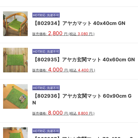
HOT対応
洗濯不可
【802934】アヤカマット 40x40cm GN
2,800
3,080
販売価格:
円
(税込
円
)
HOT対応
洗濯不可
【802935】アヤカ玄関マット 40x60cm GN
4,000
4,400
販売価格:
円
(税込
円
)
HOT対応
洗濯不可
【802936】アヤカ玄関マット 60x90cm G
N
8,000
8,800
販売価格:
円
(税込
円
)
HOT対応
洗濯不可