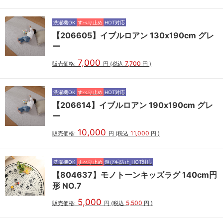
洗濯機OK
すべり止め
HOT対応
【206605】イブルロアン 130x190cm グレ
ー
7,000
7,700
販売価格:
円
(税込
円
)
洗濯機OK
すべり止め
HOT対応
【206614】イブルロアン 190x190cm グレ
ー
10,000
11,000
販売価格:
円
(税込
円
)
洗濯機OK
すべり止め
遊び毛防止
HOT対応
【804637】モノトーンキッズラグ 140cm円
形 NO.7
5,000
5,500
販売価格:
円
(税込
円
)