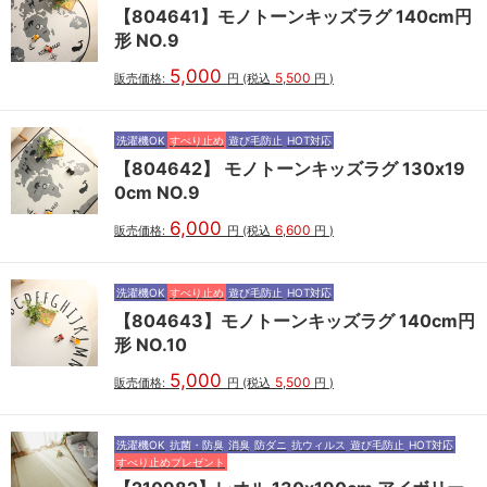
【804641】モノトーンキッズラグ 140cm円
形 NO.9
5,000
5,500
販売価格:
円
(税込
円
)
洗濯機OK
すべり止め
遊び毛防止
HOT対応
【804642】 モノトーンキッズラグ 130x19
0cm NO.9
6,000
6,600
販売価格:
円
(税込
円
)
洗濯機OK
すべり止め
遊び毛防止
HOT対応
【804643】モノトーンキッズラグ 140cm円
形 NO.10
5,000
5,500
販売価格:
円
(税込
円
)
洗濯機OK
抗菌・防臭
消臭
防ダニ
抗ウィルス
遊び毛防止
HOT対応
すべり止めプレゼント