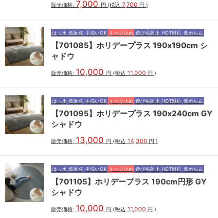
7,000
7,700
販売価格:
円
(税込
円
)
はっ水
低反発
手洗いOK
すべり止め
遊び毛防止
HOT対応
低ホルム
【701085】ホリデープラス 190x190cm シ
ャドウ
10,000
11,000
販売価格:
円
(税込
円
)
はっ水
低反発
手洗いOK
すべり止め
遊び毛防止
HOT対応
低ホルム
【701095】ホリデープラス 190x240cm GY
シャドウ
13,000
14,300
販売価格:
円
(税込
円
)
はっ水
低反発
手洗いOK
すべり止め
遊び毛防止
HOT対応
低ホルム
【701105】ホリデープラス 190cm円形 GY
シャドウ
10,000
11,000
販売価格:
円
(税込
円
)