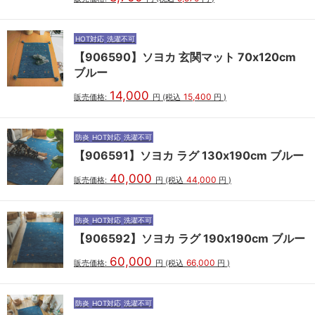
HOT対応
洗濯不可
【906590】ソヨカ 玄関マット 70x120cm
ブルー
14,000
15,400
販売価格:
円
(税込
円
)
防炎
HOT対応
洗濯不可
【906591】ソヨカ ラグ 130x190cm ブルー
40,000
44,000
販売価格:
円
(税込
円
)
防炎
HOT対応
洗濯不可
【906592】ソヨカ ラグ 190x190cm ブルー
60,000
66,000
販売価格:
円
(税込
円
)
防炎
HOT対応
洗濯不可