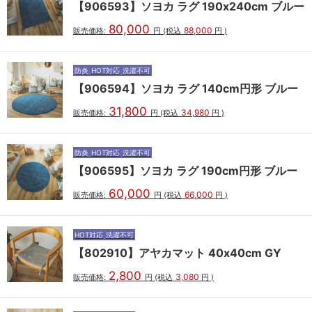
【906593】ソヨカ ラグ 190x240cm ブルー
80,000
88,000
販売価格:
円
(税込
円
)
防炎
HOT対応
洗濯不可
【906594】ソヨカ ラグ 140cm円形 ブルー
31,800
34,980
販売価格:
円
(税込
円
)
防炎
HOT対応
洗濯不可
【906595】ソヨカ ラグ 190cm円形 ブルー
60,000
66,000
販売価格:
円
(税込
円
)
HOT対応
洗濯不可
【802910】アヤカマット 40x40cm GY
2,800
3,080
販売価格:
円
(税込
円
)