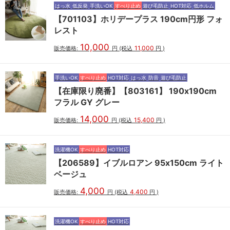
はっ水
低反発
手洗いOK
すべり止め
遊び毛防止
HOT対応
低ホルム
【701103】ホリデープラス 190cm円形 フォ
レスト
10,000
11,000
販売価格:
円
(税込
円
)
手洗いOK
すべり止め
HOT対応
はっ水
防音
遊び毛防止
【在庫限り廃番】【803161】 190x190cm
フラル GY グレー
14,000
15,400
販売価格:
円
(税込
円
)
洗濯機OK
すべり止め
HOT対応
【206589】イブルロアン 95x150cm ライト
ベージュ
4,000
4,400
販売価格:
円
(税込
円
)
洗濯機OK
すべり止め
HOT対応