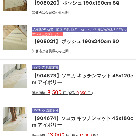
【908020】 ポッシュ 190x190cm SQ
卸価格は会員様のみ公開
洗濯機OK
抗菌・防臭
消臭
防ダニ
抗ウィルス
遊び毛防止
HOT対応
すべり止めプレゼント
【908021】 ポッシュ 190x240cm SQ
卸価格は会員様のみ公開
HOT対応
洗濯不可
【904673】ソヨカ キッチンマット 45x120c
m アイボリー
8,500
9,350
販売価格:
円
(税込
円
)
HOT対応
洗濯不可
【904674】ソヨカ キッチンマット 45x180c
m アイボリー
13,000
14,300
販売価格:
円
(税込
円
)