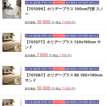
はっ水
低反発
手洗いOK
すべり止め
遊び毛防止
HOT対応
低ホルム
【701099】ホリデープラス 190cm円形 スノ
ー
10,000
11,000
販売価格:
円
(税込
円
)
はっ水
低反発
手洗いOK
すべり止め
遊び毛防止
HOT対応
低ホルム
【701077】ホリデープラス 130x190cm サ
ンド
7,000
7,700
販売価格:
円
(税込
円
)
はっ水
低反発
手洗いOK
すべり止め
遊び毛防止
HOT対応
低ホルム
【701087】ホリデープラス BE 190x190cm
サンド
10,000
11,000
販売価格:
円
(税込
円
)
はっ水
低反発
手洗いOK
すべり止め
遊び毛防止
HOT対応
低ホルム