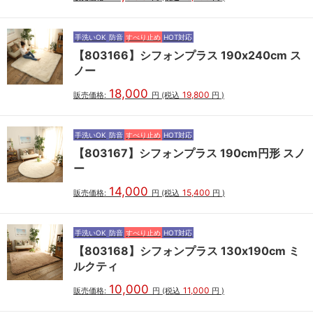
手洗いOK
防音
すべり止め
HOT対応
【803166】シフォンプラス 190x240cm ス
ノー
18,000
19,800
販売価格:
円
(税込
円
)
手洗いOK
防音
すべり止め
HOT対応
【803167】シフォンプラス 190cm円形 スノ
ー
14,000
15,400
販売価格:
円
(税込
円
)
手洗いOK
防音
すべり止め
HOT対応
【803168】シフォンプラス 130x190cm ミ
ルクティ
10,000
11,000
販売価格:
円
(税込
円
)