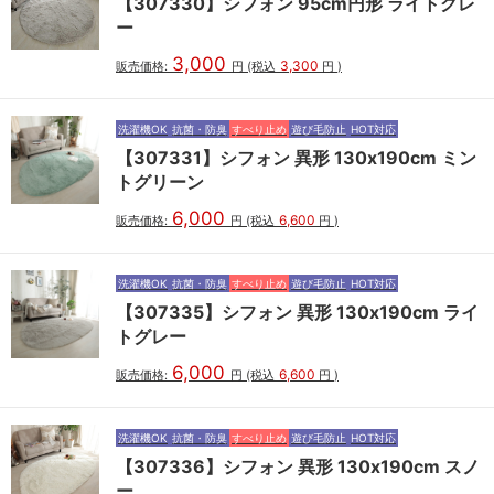
【307330】シフォン 95cm円形 ライトグレ
ー
3,000
3,300
販売価格:
円
(税込
円
)
洗濯機OK
抗菌・防臭
すべり止め
遊び毛防止
HOT対応
【307331】シフォン 異形 130x190cm ミン
トグリーン
6,000
6,600
販売価格:
円
(税込
円
)
洗濯機OK
抗菌・防臭
すべり止め
遊び毛防止
HOT対応
【307335】シフォン 異形 130x190cm ライ
トグレー
6,000
6,600
販売価格:
円
(税込
円
)
洗濯機OK
抗菌・防臭
すべり止め
遊び毛防止
HOT対応
【307336】シフォン 異形 130x190cm スノ
ー