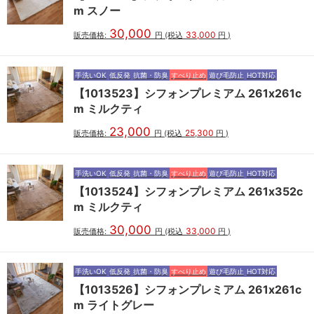
m スノー
30,000
33,000
販売価格:
円
(税込
円
)
手洗いOK
低反発
抗菌・防臭
すべり止め
遊び毛防止
HOT対応
【1013523】シフォンプレミアム 261x261c
m ミルクティ
23,000
25,300
販売価格:
円
(税込
円
)
手洗いOK
低反発
抗菌・防臭
すべり止め
遊び毛防止
HOT対応
【1013524】シフォンプレミアム 261x352c
m ミルクティ
30,000
33,000
販売価格:
円
(税込
円
)
手洗いOK
低反発
抗菌・防臭
すべり止め
遊び毛防止
HOT対応
【1013526】シフォンプレミアム 261x261c
m ライトグレー