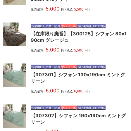
5,000
5,500
販売価格:
円
(税込
円
)
洗濯機OK
抗菌・防臭
すべり止め
遊び毛防止
HOT対応
【在庫限り廃番】【300125】シフォン 80x1
90cm グレージュ
5,000
5,500
販売価格:
円
(税込
円
)
洗濯機OK
抗菌・防臭
すべり止め
遊び毛防止
HOT対応
【307301】シフォン 130x190cm ミントグ
リーン
6,000
6,600
販売価格:
円
(税込
円
)
洗濯機OK
抗菌・防臭
すべり止め
遊び毛防止
HOT対応
【307302】シフォン 190x190cm ミントグ
リーン