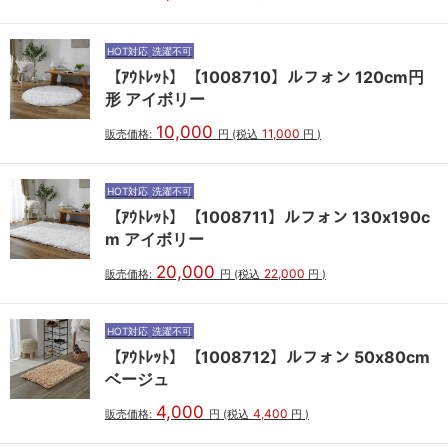
HOT対応
洗濯不可
【ｱｳﾄﾚｯﾄ】【1008710】ルフォン 120cm円
形 アイボリー
10,000
11,000
販売価格:
円
(税込
円
)
HOT対応
洗濯不可
【ｱｳﾄﾚｯﾄ】【1008711】ルフォン 130x190c
m アイボリー
20,000
22,000
販売価格:
円
(税込
円
)
HOT対応
洗濯不可
【ｱｳﾄﾚｯﾄ】【1008712】ルフォン 50x80cm
ベージュ
4,000
4,400
販売価格:
円
(税込
円
)