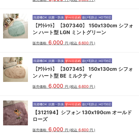
洗濯機OK
抗菌・防臭
すべり止め
遊び毛防止
HOT対応
【ｱｳﾄﾚｯﾄ】【307340】 150x130cm シフォ
ン ハート型 LGN ミントグリーン
6,000
6,600
販売価格:
円
(税込
円
)
洗濯機OK
抗菌・防臭
すべり止め
遊び毛防止
HOT対応
【ｱｳﾄﾚｯﾄ】【307345】 150x130cm シフォ
ン ハート型 BE ミルクティ
6,000
6,600
販売価格:
円
(税込
円
)
洗濯機OK
抗菌・防臭
すべり止め
遊び毛防止
HOT対応
【312194】シフォン 130x190cm オールド
ローズ
6,000
6,600
販売価格:
円
(税込
円
)