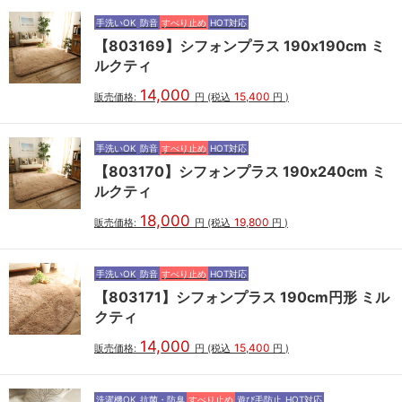
手洗いOK
防音
すべり止め
HOT対応
【803169】シフォンプラス 190x190cm ミ
ルクティ
14,000
15,400
販売価格:
円
(税込
円
)
手洗いOK
防音
すべり止め
HOT対応
【803170】シフォンプラス 190x240cm ミ
ルクティ
18,000
19,800
販売価格:
円
(税込
円
)
手洗いOK
防音
すべり止め
HOT対応
【803171】シフォンプラス 190cm円形 ミル
クティ
14,000
15,400
販売価格:
円
(税込
円
)
洗濯機OK
抗菌・防臭
すべり止め
遊び毛防止
HOT対応