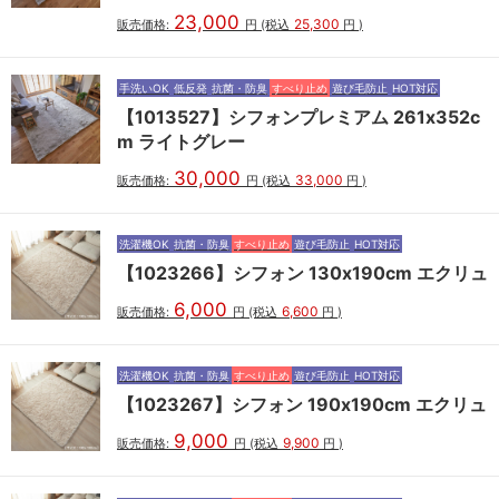
23,000
25,300
販売価格:
円
(税込
円
)
手洗いOK
低反発
抗菌・防臭
すべり止め
遊び毛防止
HOT対応
【1013527】シフォンプレミアム 261x352c
m ライトグレー
30,000
33,000
販売価格:
円
(税込
円
)
洗濯機OK
抗菌・防臭
すべり止め
遊び毛防止
HOT対応
【1023266】シフォン 130x190cm エクリュ
6,000
6,600
販売価格:
円
(税込
円
)
洗濯機OK
抗菌・防臭
すべり止め
遊び毛防止
HOT対応
【1023267】シフォン 190x190cm エクリュ
9,000
9,900
販売価格:
円
(税込
円
)