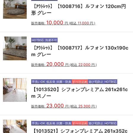
【ｱｳﾄﾚｯﾄ】【1008716】ルフォン 120cm円
形 グレー
10,000
11,000
販売価格:
円
(税込
円
)
HOT対応
洗濯不可
【ｱｳﾄﾚｯﾄ】【1008717】ルフォン 130x190c
m グレー
20,000
22,000
販売価格:
円
(税込
円
)
手洗いOK
低反発
抗菌・防臭
すべり止め
遊び毛防止
HOT対応
【1013520】シフォンプレミアム 261x261c
m スノー
23,000
25,300
販売価格:
円
(税込
円
)
手洗いOK
低反発
抗菌・防臭
すべり止め
遊び毛防止
HOT対応
【1013521】シフォンプレミアム 261x352c