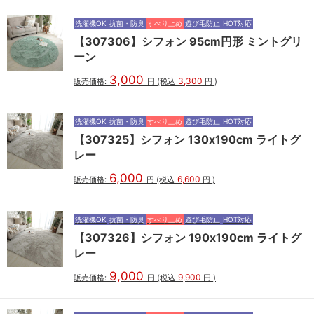
洗濯機OK
抗菌・防臭
すべり止め
遊び毛防止
HOT対応
【307306】シフォン 95cm円形 ミントグリ
ーン
3,000
3,300
販売価格:
円
(税込
円
)
洗濯機OK
抗菌・防臭
すべり止め
遊び毛防止
HOT対応
【307325】シフォン 130x190cm ライトグ
レー
6,000
6,600
販売価格:
円
(税込
円
)
洗濯機OK
抗菌・防臭
すべり止め
遊び毛防止
HOT対応
【307326】シフォン 190x190cm ライトグ
レー
9,000
9,900
販売価格:
円
(税込
円
)