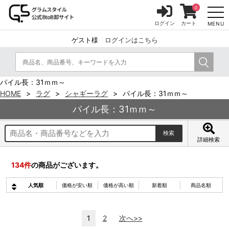
0
ログイン
カート
MENU
ゲスト様
ログインはこちら
パイル長：31ｍｍ～
HOME
ラグ
シャギーラグ
パイル長：31ｍｍ～
パイル長：31ｍｍ～
詳細検索
134
件
の商品がございます。
人気順
価格が安い順
価格が高い順
新着順
商品名順
1
2
次へ>>