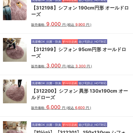
【312198】シフォン 190cm円形 オールドロ
ーズ
9,000
9,900
販売価格:
円
(税込
円
)
洗濯機OK
抗菌・防臭
すべり止め
遊び毛防止
HOT対応
【312199】シフォン 95cm円形 オールドロ
ーズ
3,000
3,300
販売価格:
円
(税込
円
)
洗濯機OK
抗菌・防臭
すべり止め
遊び毛防止
HOT対応
【312200】シフォン 異形 130x190cm オー
ルドローズ
6,000
6,600
販売価格:
円
(税込
円
)
洗濯機OK
抗菌・防臭
すべり止め
遊び毛防止
HOT対応
【ｱｳﾄﾚｯﾄ】【312201】 150x130cm シフォ