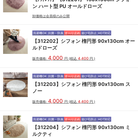
ン ハート型 PU オールドローズ
卸価格は会員様のみ公開
洗濯機OK
抗菌・防臭
すべり止め
遊び毛防止
HOT対応
【312202】シフォン 楕円形 90x130cm オー
ルドローズ
4,000
4,400
販売価格:
円
(税込
円
)
洗濯機OK
抗菌・防臭
すべり止め
遊び毛防止
HOT対応
【312203】シフォン 楕円形 90x130cm ス
ノー
4,000
4,400
販売価格:
円
(税込
円
)
洗濯機OK
抗菌・防臭
すべり止め
遊び毛防止
HOT対応
【312204】シフォン 楕円形 90x130cm ミ
ルクティ