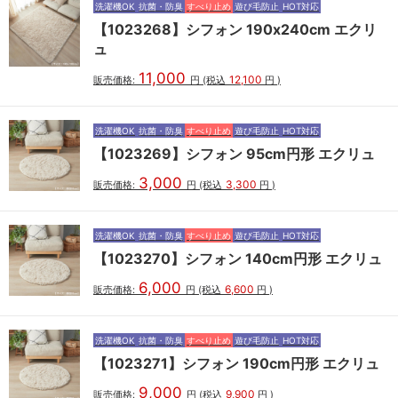
洗濯機OK
抗菌・防臭
すべり止め
遊び毛防止
HOT対応
【1023268】シフォン 190x240cm エクリ
ュ
11,000
12,100
販売価格:
円
(税込
円
)
洗濯機OK
抗菌・防臭
すべり止め
遊び毛防止
HOT対応
【1023269】シフォン 95cm円形 エクリュ
3,000
3,300
販売価格:
円
(税込
円
)
洗濯機OK
抗菌・防臭
すべり止め
遊び毛防止
HOT対応
【1023270】シフォン 140cm円形 エクリュ
6,000
6,600
販売価格:
円
(税込
円
)
洗濯機OK
抗菌・防臭
すべり止め
遊び毛防止
HOT対応
【1023271】シフォン 190cm円形 エクリュ
9,000
9,900
販売価格:
円
(税込
円
)