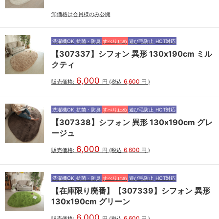
卸価格は会員様のみ公開
洗濯機OK
抗菌・防臭
すべり止め
遊び毛防止
HOT対応
【307337】シフォン 異形 130x190cm ミル
クティ
6,000
6,600
販売価格:
円
(税込
円
)
洗濯機OK
抗菌・防臭
すべり止め
遊び毛防止
HOT対応
【307338】シフォン 異形 130x190cm グレ
ージュ
6,000
6,600
販売価格:
円
(税込
円
)
洗濯機OK
抗菌・防臭
すべり止め
遊び毛防止
HOT対応
【在庫限り廃番】【307339】シフォン 異形
130x190cm グリーン
6,000
6,600
販売価格:
円
(税込
円
)