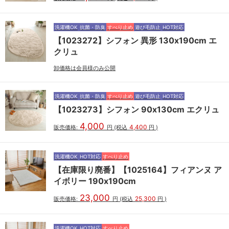
洗濯機OK
抗菌・防臭
すべり止め
遊び毛防止
HOT対応
【1023272】シフォン 異形 130x190cm エ
クリュ
卸価格は会員様のみ公開
洗濯機OK
抗菌・防臭
すべり止め
遊び毛防止
HOT対応
【1023273】シフォン 90x130cm エクリュ
4,000
4,400
販売価格:
円
(税込
円
)
洗濯機OK
HOT対応
すべり止め
【在庫限り廃番】【1025164】フィアンヌ ア
イボリー 190x190cm
23,000
25,300
販売価格:
円
(税込
円
)
洗濯機OK
HOT対応
すべり止め