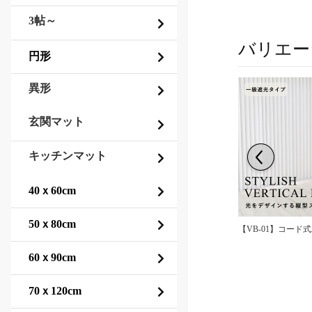
3帖～
バリエー
異形
玄関マット
キッチンマット
式バーチカルブラ...
【VB-06】バトン式バーチカルブラ...
【VB-01】コード式