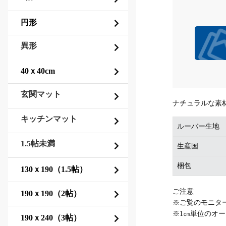
異形
玄関マット
ナチュラルな素
キッチンマット
ルーバー生地
1.5帖未満
生産国
梱包
ご注意
※ご覧のモニタ
※1㎝単位のオ