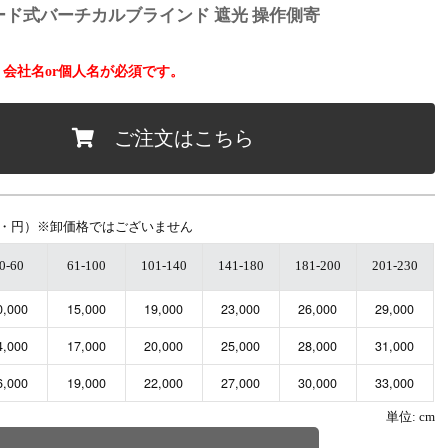
コード式バーチカルブラインド 遮光 操作側寄
会社名or個人名が必須です。
ご注文はこちら
・円）※卸価格ではございません
0-60
61-100
101-140
141-180
181-200
201-230
0,000
15,000
19,000
23,000
26,000
29,000
4,000
17,000
20,000
25,000
28,000
31,000
6,000
19,000
22,000
27,000
30,000
33,000
単位: cm