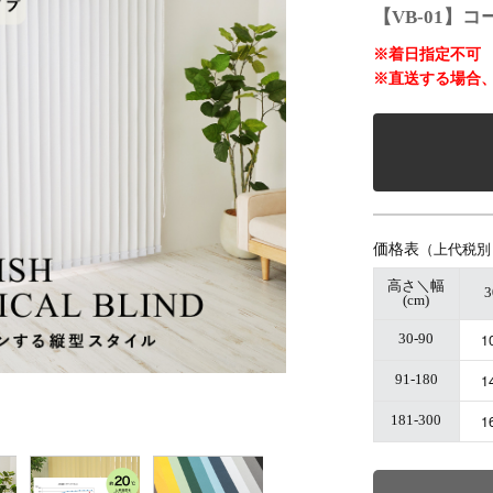
【VB-01】
※着日指定不可
※直送する場合、
価格表
（上代税別
高さ＼幅
3
(cm)
1
30-90
1
91-180
1
181-300