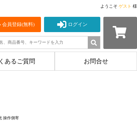
ようこそ
ゲスト
様
会員登録(無料)
ログイン
くあるご質問
お問合せ
光 操作側寄