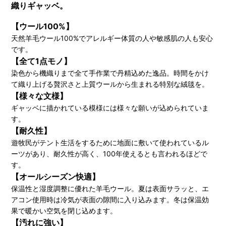
織りギャッベ。
【ウール100%】
天然羊毛ウール100%でアレルギー体質の人や敏感肌の人も安心
です。
【全て1点モノ】
染色から機織りまで全て手作業で丹精込めた逸品。時間をかけ
て織り上げる贅沢さと上質ウールから生まれる特別な絨毯を。
【様々な文様】
ギャッベに描かれている模様には様々な願いが込められていま
す。
【耐久性】
遊牧民がテント生活をするために地面に敷いて使われているル
ーツがあり、耐久性が高く、100年使えるとも言われるほどで
す。
【オールシーズン快適】
保温性と湿度調整に優れた羊毛ウール。夏は表面サラッと、エ
アコン使用時は冷気が表面の隙間に入り込みます。冬は保温効
果で暖かい空気を閉じ込めます。
【汚れに強い】