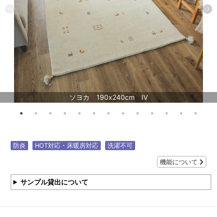
ソヨカ 190x240cm IV
防炎
HOT対応・床暖房対応
洗濯不可
機能について
サンプル貸出について