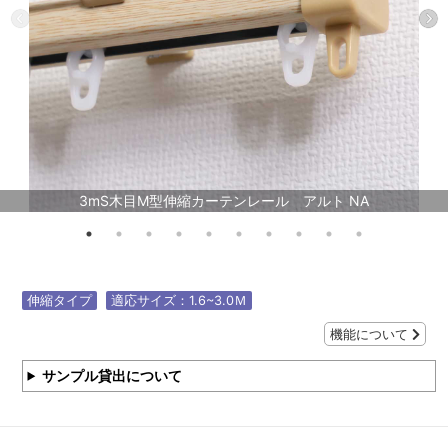
3mS木目M型伸縮カーテンレール アルト NA
伸縮タイプ
適応サイズ：1.6~3.0Ｍ
機能について
サンプル貸出について