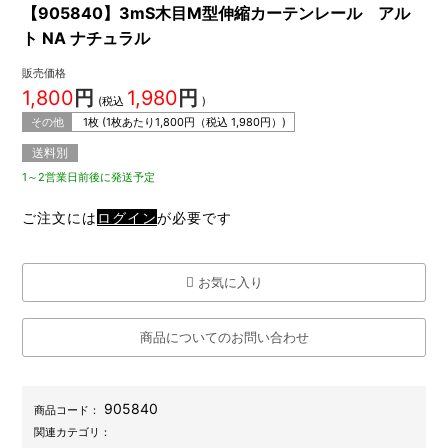
【905840】3mS木目M型伸縮カーテンレール アル
ト NA ナチュラル
販売価格
1,800
円
1,980
円
(税込
)
その他
1枚 (1枚あたり
1,800
円（税込
1,980
円）)
送料別
1～2営業日前後に発送予定
ご注文には
ログイン
が必要です
お気に入り
商品についてのお問い合わせ
905840
商品コード：
関連カテゴリ：