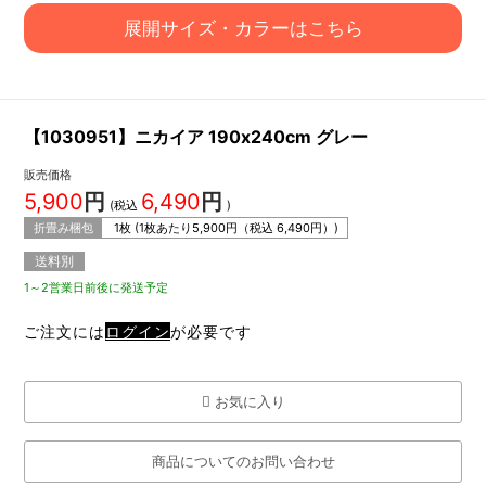
展開サイズ・カラーはこちら
【1030951】ニカイア 190x240cm グレー
販売価格
5,900
円
6,490
円
(税込
)
折畳み梱包
1枚 (1枚あたり
5,900
円（税込
6,490
円）)
送料別
1～2営業日前後に発送予定
ご注文には
ログイン
が必要です
お気に入り
商品についてのお問い合わせ