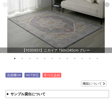
【1030951】ニカイア 190x240cm グレー
洗濯機OK
HOT対応
すべり止め
機能について
サンプル貸出について