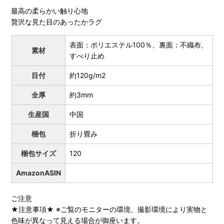
最高の柔らかい触り心地
贅沢な見た目のあったかラグ
表面：ポリエステル100％、裏面：不織布、
素材
すべり止め
目付
約120g/m2
全厚
約3mm
生産国
中国
梱包
折り畳み
梱包サイズ
120
AmazonASIN
ご注意
★注意事項★ ※ご覧のモニターの環境、撮影環境により実物と
色味が異なって見える場合が御座います。