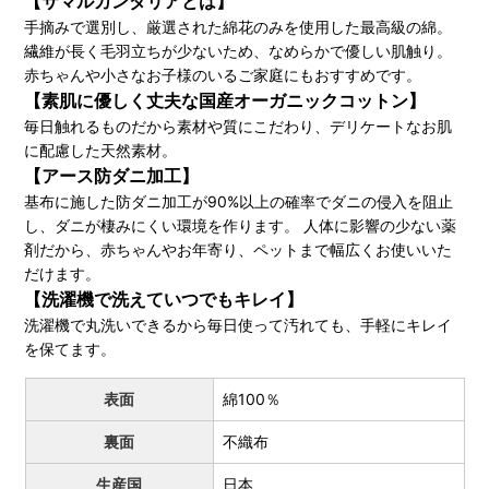
【サマルカンダリアとは】
手摘みで選別し、厳選された綿花のみを使用した最高級の綿。
繊維が長く毛羽立ちが少ないため、なめらかで優しい肌触り。
赤ちゃんや小さなお子様のいるご家庭にもおすすめです。
【素肌に優しく丈夫な国産オーガニックコットン】
毎日触れるものだから素材や質にこだわり、デリケートなお肌
に配慮した天然素材。
【アース防ダニ加工】
基布に施した防ダニ加工が90%以上の確率でダニの侵入を阻止
し、ダニが棲みにくい環境を作ります。 人体に影響の少ない薬
剤だから、赤ちゃんやお年寄り、ペットまで幅広くお使いいた
だけます。
【洗濯機で洗えていつでもキレイ】
洗濯機で丸洗いできるから毎日使って汚れても、手軽にキレイ
を保てます。
表面
綿100％
裏面
不織布
生産国
日本